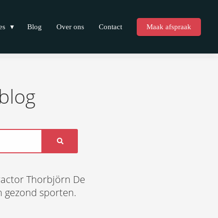
es
Blog
Over ons
Contact
Maak afspraak
blog
ractor Thorbjörn De
 en gezond sporten.