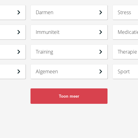
Darmen
Stress
Immuniteit
Medicati
Training
Therapie
Algemeen
Sport
Revalidatie
Psyche
Toon meer
KPNI
Houding
Brainspotting
Blessure