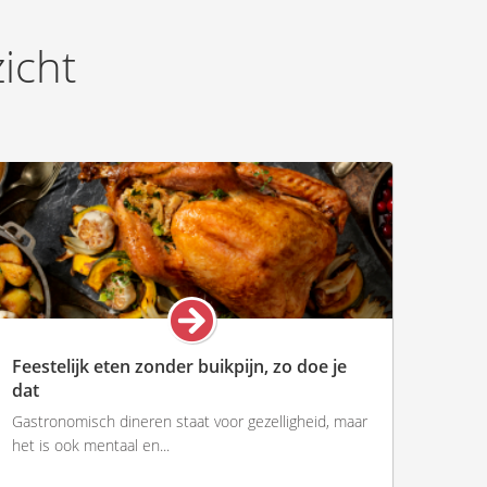
zicht
Feestelijk eten zonder buikpijn, zo doe je
dat
Gastronomisch dineren staat voor gezelligheid, maar
het is ook mentaal en...