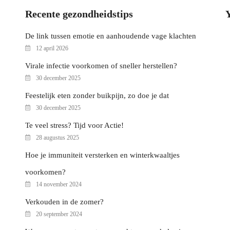
Recente gezondheidstips
De link tussen emotie en aanhoudende vage klachten
12 april 2026
Virale infectie voorkomen of sneller herstellen?
30 december 2025
Feestelijk eten zonder buikpijn, zo doe je dat
30 december 2025
Te veel stress? Tijd voor Actie!
28 augustus 2025
Hoe je immuniteit versterken en winterkwaaltjes
voorkomen?
14 november 2024
Verkouden in de zomer?
20 september 2024