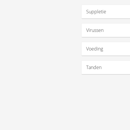
Suppletie
Virussen
Voeding
Tanden
Slapen
Meer energie
Het brein