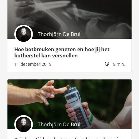
Thorbjörn De Brul
Hoe botbreuken genezen en hoe jij het
botherstel kan versnellen
11 december 2019
9 min.
Thorbjörn De Brul