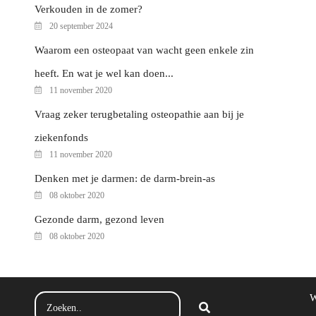
Verkouden in de zomer?
20 september 2024
Waarom een osteopaat van wacht geen enkele zin
heeft. En wat je wel kan doen...
11 november 2020
Vraag zeker terugbetaling osteopathie aan bij je
ziekenfonds
11 november 2020
Denken met je darmen: de darm-brein-as
08 oktober 2020
Gezonde darm, gezond leven
08 oktober 2020
W