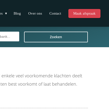
es
Blog
Over ons
Contact
Maak afspraak
Zoeken
 enkele veel voorkomende klachten deelt
chten best voorkomt of laat behandelen.