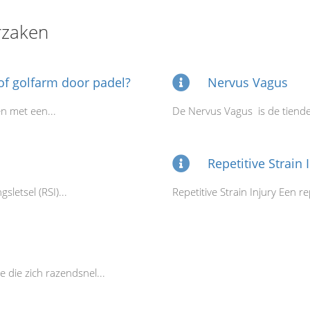
rzaken
f golfarm door padel?
Nervus Vagus
en met een...
De Nervus Vagus is de tiende
Repetitive Strain I
letsel (RSI)...
Repetitive Strain Injury Een rep
 die zich razendsnel...