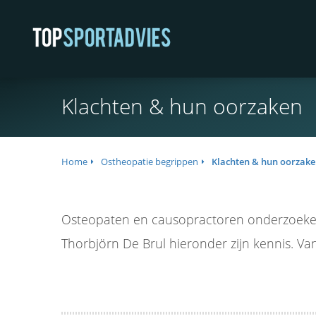
Klachten & hun oorzaken
Home
Ostheopatie begrippen
Klachten & hun oorzak
Osteopaten en causopractoren onderzoeken
Thorbjörn De Brul hieronder zijn kennis. Va