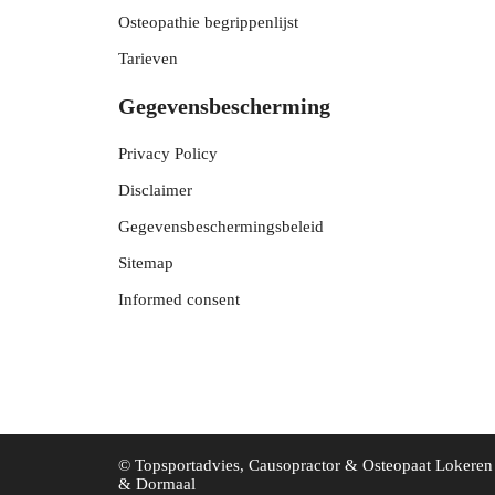
Osteopathie begrippenlijst
Tarieven
Gegevensbescherming
Privacy Policy
Disclaimer
Gegevensbeschermingsbeleid
Sitemap
Informed consent
© Topsportadvies, Causopractor & Osteopaat Lokeren
& Dormaal