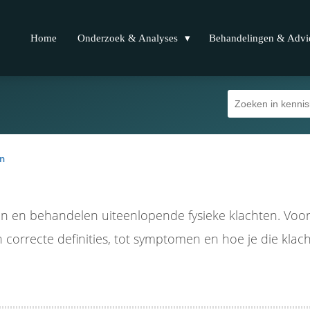
Home
Onderzoek & Analyses
Behandelingen & Advi
en
 en behandelen uiteenlopende fysieke klachten. Voor
n correcte definities, tot symptomen en hoe je die kla